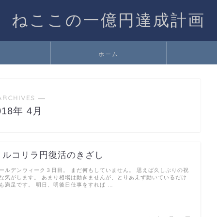
ねここの一億円達成計画
ホーム
ARCHIVES ―
018年 4月
トルコリラ円復活のきざし
ールデンウィーク３日目。 まだ何もしていません。 思えば久しぶりの祝
な気がします。 あまり相場は動きませんが、とりあえず動いているだけ
も満足です。 明日、明後日仕事をすれば …