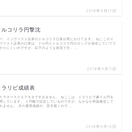
2018年4月17日
トルコリラ円撃沈
ー、インヴァスト証券のトルコリラ口座が死にかけてます。 ねここのイ
ヴァスト証券の口座は、ドル円とトルコリラ円のロングが混在していてて
かりにくいのですが、以下のような状況です。 …
2018年4月11日
トラリピ成績表
たマネースクエアネタですみません。 ねここは、トラリピで豪ドル円を
用しています。 １円幅で設定しているのですが、なかなか利益確定して
れません。 月の運用成績が、翌月届くので …
2018年4月10日