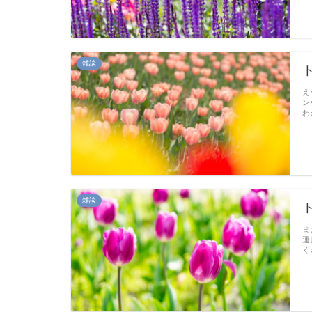
雑談
え
ン
わ
雑談
ま
運
く