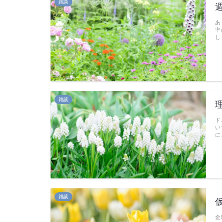
雑談
あ
率
し
雑談
ド
い
に
雑談
金