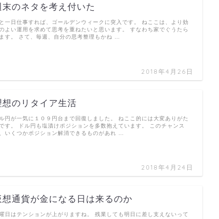
週末のネタを考え付いた
と一日仕事すれば、ゴールデンウィークに突入です。 ねここは、より効
のよい運用を求めて思考を重ねたいと思います。 すなわち家でぐうたら
ます。 さて、毎週、自分の思考整理もかね …
2018年4月26日
理想のリタイア生活
ル円が一気に１０９円台まで回復しました。 ねここ的には大変ありがた
です。 ドル円も塩漬けポジションを多数抱えています。 このチャンス
、いくつかポジション解消できるものがあれ …
2018年4月24日
仮想通貨が金になる日は来るのか
曜日はテンションが上がりますね。 残業しても明日に差し支えないって