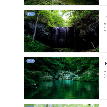
雑談
ね
す
で
雑談
ゴ
ん
か