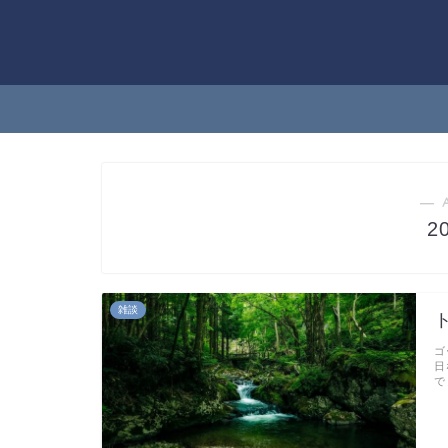
― 
2
雑談
ゴ
日
で