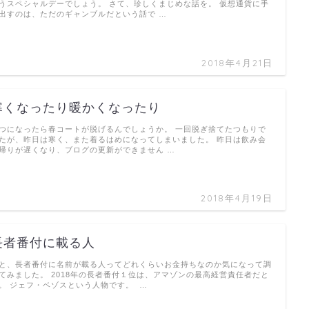
うスペシャルデーでしょう。 さて、珍しくまじめな話を。 仮想通貨に手
出すのは、ただのギャンブルだという話で …
2018年4月21日
寒くなったり暖かくなったり
つになったら春コートが脱げるんでしょうか。 一回脱ぎ捨てたつもりで
たが、昨日は寒く、また着るはめになってしまいました。 昨日は飲み会
帰りが遅くなり、ブログの更新ができません …
2018年4月19日
長者番付に載る人
と、長者番付に名前が載る人ってどれくらいお金持ちなのか気になって調
てみました。 2018年の長者番付１位は、アマゾンの最高経営責任者だと
。 ジェフ・ベゾスという人物です。 …