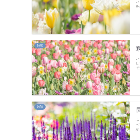
い
を
雑談
い
し
で
雑談
ふ
べ
か